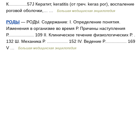
К...............57J Кератит, keratitis (от греч. keras рог), воспаление
роговой оболочки,… …
Большая медицинская энциклопедия
РОДЫ
— РОДЫ. Содержание: I. Определение понятия.
Изменения в организме во время Р. Причины наступления
Р..................... 109 II. Клиническое течение физиологических Р. .
132 Ш. Механика Р. ................. 152 IV. Ведение Р.................. 169
V …
Большая медицинская энциклопедия