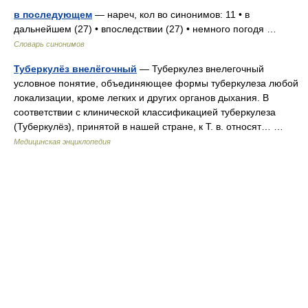
в последующем
— нареч, кол во синонимов: 11 • в
дальнейшем (27) • впоследствии (27) • немного погодя …
Словарь синонимов
Туберкулёз внелёгочный
— Туберкулез внелегочный
условное понятие, объединяющее формы туберкулеза любой
локализации, кроме легких и других органов дыхания. В
соответствии с клинической классификацией туберкулеза
(Туберкулёз), принятой в нашей стране, к Т. в. относят… …
Медицинская энциклопедия